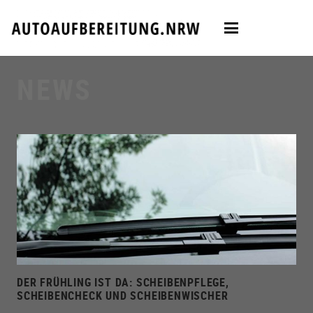
NEWS
DER FRÜHLING IST DA: SCHEIBENPFLEGE,
SCHEIBENCHECK UND SCHEIBENWISCHER